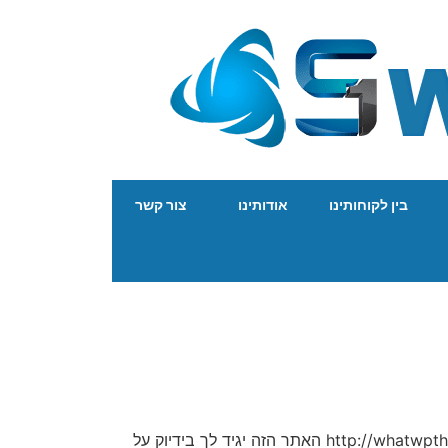
בין לקוחותינו
אודותינו
צור קשר
איך יודעים באיזה תבנית בנוי אתר וורדפרס? שאלה פשוטה – תשובה פשוטה, פשוט נעזרים באתר הזה: http://whatwpthemeisthat.com האתר הזה יגיד לך בידיוק על