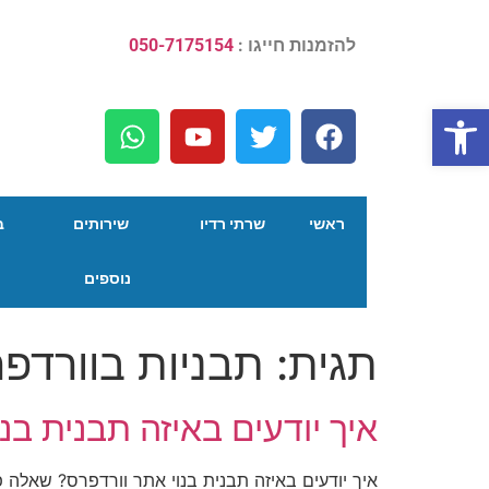
להזמנות חייגו :
050-7175154
פתח סרגל נגישות
ראשי
שרתי רדיו
שירותים
ב
נוספים
תגית:
תבניות בוורדפ
איך יודעים באיזה תבנית בנ