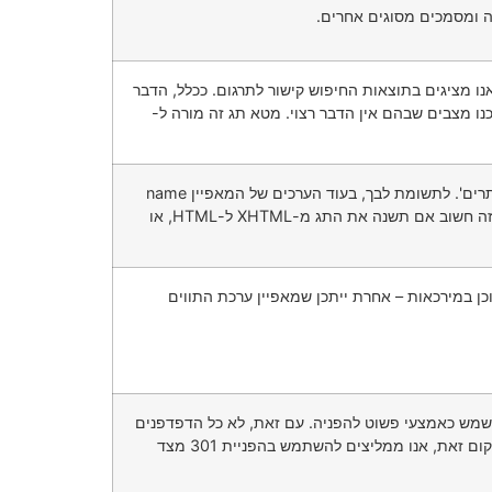
ו מציגים בתוצאות החיפוש קישור לתרגום. ככלל, הדבר
ו מצבים שבהם אין הדבר רצוי. מטא תג זה מורה ל-
תוכל להשתמש בתג זה בדף ברמה העליונה באתר שלך כדי לאמת את הבעלות עבור 'כלי מנהלי האתרים'. לתשומת לבך, בעוד הערכים של המאפיין name
ושל המאפיין content חייבים להתאים במדויק למה שמסופק לך (כולל אותיות גדולות וקטנות), אין זה חשוב אם תשנה את התג מ-XHTML ל-HTML, או
ן במירכאות – אחרת ייתכן שמאפיין ערכת התווים
מש כאמצעי פשוט להפניה. עם זאת, לא כל הדפדפנים
. במקום זאת, אנו ממליצים להשתמש בהפניית 301 מצד