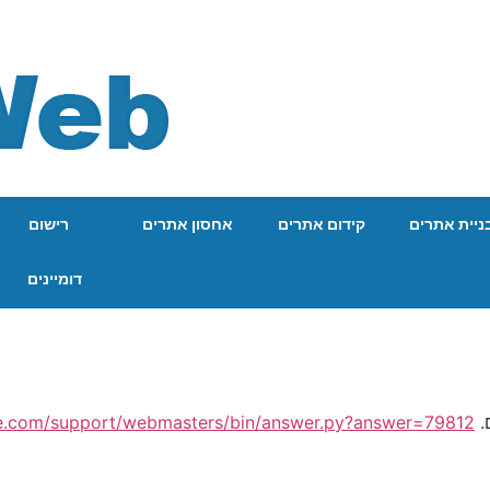
ניית אתרים
קידום אתרים
אחסון אתרים
רישום
דומיינים
e.com/support/webmasters/bin/answer.py?answer=79812