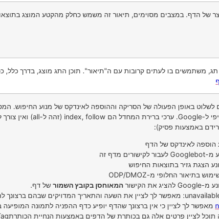
צר של הדף. במצבים מסוימים, תיאור זה משמש כחלק מהקטע המוצג בתוצאו
תג, משתמשים בו לעתים קרובות עם ה"תיאור". תוכן התג מוצג, בדרך כלל, כ
ף
 לשלוט באופן הפעולה של הסריקה וההוספה לאינדקס של מנוע החיפוש. המט
googlebot הוא ספציפי ל-le
רידם באמצעות פסיק):
ע הוספה לאינדקס של הדף
עבור לקישורים מדף זה
ונע הצגת גזיר בתוצאות החיפוש
מוש בתיאור החלופי מ-ODP/DMOZ
Goo להציג את הקישור
המאוחסן בקובץ השמור
של דף.
שבהם ברצונך להפסיק את הסריקה וההוספה לאינדקס של דף זה
n
מאפשר לך לציין כי אין ברצונך שהדף יופיע כדף ההפניה לתמונה המופיעה בתוצא