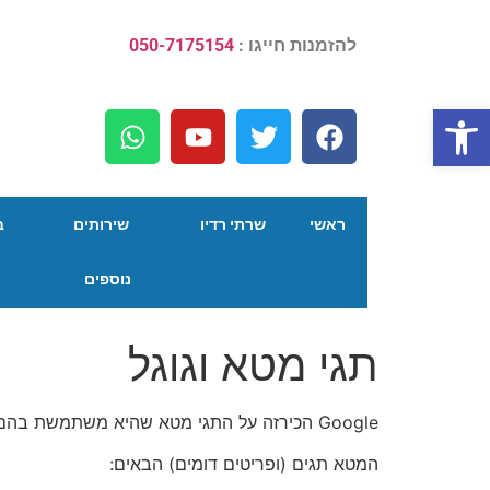
להזמנות חייגו :
050-7175154
פתח סרגל נגישות
ראשי
שרתי רדיו
שירותים
ב
נוספים
תגי מטא וגוגל
Google הכירזה על התגי מטא שהיא משתמשת בהם.
המטא תגים (ופריטים דומים) הבאים: