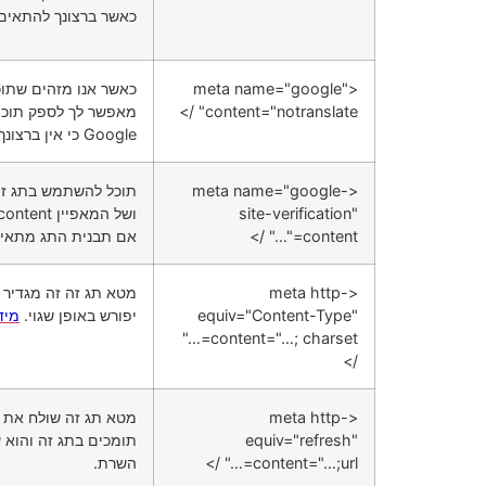
כאשר ברצונך להתאים באופן עדין
<meta name="google"
כאשר אנו מזהים שתוכ
content="notranslate" />
מאפשר לך לספק תוכן 
Google כי אין ברצונך לספק תרגום לדף האמור.
<meta name="google-
site-verification"
content="…" />
אם תבנית התג מתאימ
<meta http-
מטא תג זה זה מגדיר 
equiv="Content-Type"
יפורש באופן שגוי.
מיד
content="…; charset=…"
/>
<meta http-
מטא תג זה שולח את 
equiv="refresh"
תומכים בתג זה והוא עלו
content="…;url=…" />
השרת.