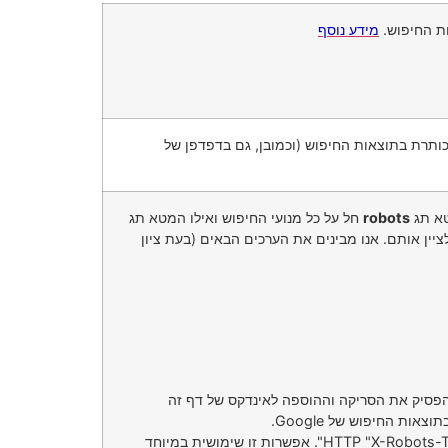
ת החיפוש.
מידע נוסף
כותרת בתוצאות החיפוש (וכמובן, גם בדפדפן של
א תג‏
robots
חל על כל מנועי החיפוש ואילו המטא תג
Goog. ערכי ברירת המחדל הם index, follow (זהה ל-all) ואין צורך לציין אותם. אנו מבינים את הערכים הבאים (בעת ציון
ות החיפוש של Google.
במאמר מוסגר, מעתה תוכל לציין פרטים אלה גם בכותרת של הדפים באמצעות הנחיית הכותרתHTTP "X-Robots-Tag". אפשרות זו שימושית במיוחד